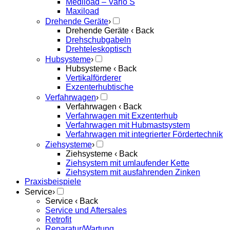
Mediload – Vario S
Maxiload
Drehende Geräte
›
Drehende Geräte
‹ Back
Drehschubgabeln
Drehteleskoptisch
Hubsysteme
›
Hubsysteme
‹ Back
Vertikalförderer
Exzenterhubtische
Verfahrwagen
›
Verfahrwagen
‹ Back
Verfahrwagen mit Exzenterhub
Verfahrwagen mit Hubmastsystem
Verfahrwagen mit integrierter Fördertechnik
Ziehsysteme
›
Ziehsysteme
‹ Back
Ziehsystem mit umlaufender Kette
Ziehsystem mit ausfahrenden Zinken
Praxisbeispiele
Service
›
Service
‹ Back
Service und Aftersales
Retrofit
Reparatur/Wartung