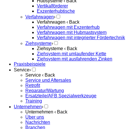
Hubsysteme
‹ Back
Vertikalförderer
Exzenterhubtische
Verfahrwagen
›
Verfahrwagen
‹ Back
Verfahrwagen mit Exzenterhub
Verfahrwagen mit Hubmastsystem
Verfahrwagen mit integrierter Fördertechnik
Ziehsysteme
›
Ziehsysteme
‹ Back
Ziehsystem mit umlaufender Kette
Ziehsystem mit ausfahrenden Zinken
Praxisbeispiele
Service
›
Service
‹ Back
Service und Aftersales
Retrofit
Reparatur/Wartung
Ersatzteile/AFB Spezialwerkzeuge
Training
Unternehmen
›
Unternehmen
‹ Back
Über uns
Nachrichten
Branchen