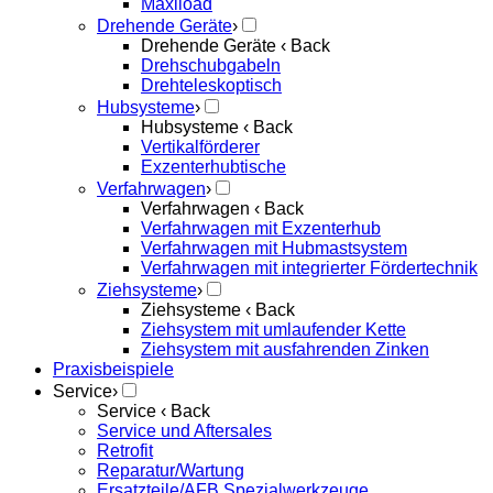
Maxiload
Drehende Geräte
›
Drehende Geräte
‹ Back
Drehschubgabeln
Drehteleskoptisch
Hubsysteme
›
Hubsysteme
‹ Back
Vertikalförderer
Exzenterhubtische
Verfahrwagen
›
Verfahrwagen
‹ Back
Verfahrwagen mit Exzenterhub
Verfahrwagen mit Hubmastsystem
Verfahrwagen mit integrierter Fördertechnik
Ziehsysteme
›
Ziehsysteme
‹ Back
Ziehsystem mit umlaufender Kette
Ziehsystem mit ausfahrenden Zinken
Praxisbeispiele
Service
›
Service
‹ Back
Service und Aftersales
Retrofit
Reparatur/Wartung
Ersatzteile/AFB Spezialwerkzeuge