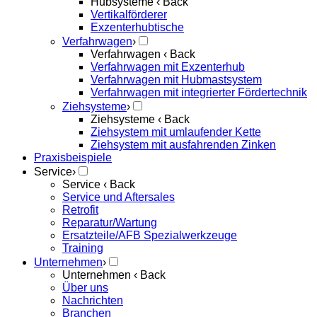
Hubsysteme
‹ Back
Vertikalförderer
Exzenterhubtische
Verfahrwagen
›
Verfahrwagen
‹ Back
Verfahrwagen mit Exzenterhub
Verfahrwagen mit Hubmastsystem
Verfahrwagen mit integrierter Fördertechnik
Ziehsysteme
›
Ziehsysteme
‹ Back
Ziehsystem mit umlaufender Kette
Ziehsystem mit ausfahrenden Zinken
Praxisbeispiele
Service
›
Service
‹ Back
Service und Aftersales
Retrofit
Reparatur/Wartung
Ersatzteile/AFB Spezialwerkzeuge
Training
Unternehmen
›
Unternehmen
‹ Back
Über uns
Nachrichten
Branchen