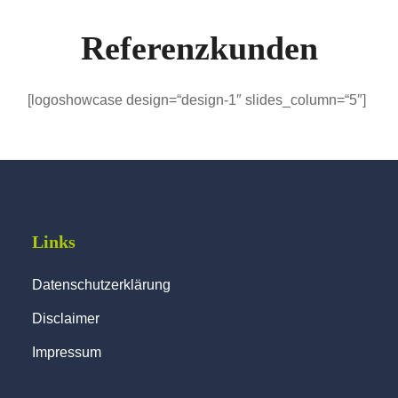
Referenzkunden
[logoshowcase design=“design-1″ slides_column=“5″]
Links
Datenschutzerklärung
Disclaimer
Impressum