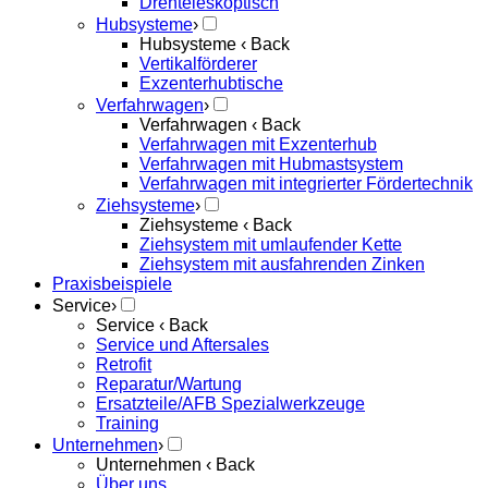
Drehteleskoptisch
Hubsysteme
›
Hubsysteme
‹ Back
Vertikalförderer
Exzenterhubtische
Verfahrwagen
›
Verfahrwagen
‹ Back
Verfahrwagen mit Exzenterhub
Verfahrwagen mit Hubmastsystem
Verfahrwagen mit integrierter Fördertechnik
Ziehsysteme
›
Ziehsysteme
‹ Back
Ziehsystem mit umlaufender Kette
Ziehsystem mit ausfahrenden Zinken
Praxisbeispiele
Service
›
Service
‹ Back
Service und Aftersales
Retrofit
Reparatur/Wartung
Ersatzteile/AFB Spezialwerkzeuge
Training
Unternehmen
›
Unternehmen
‹ Back
Über uns