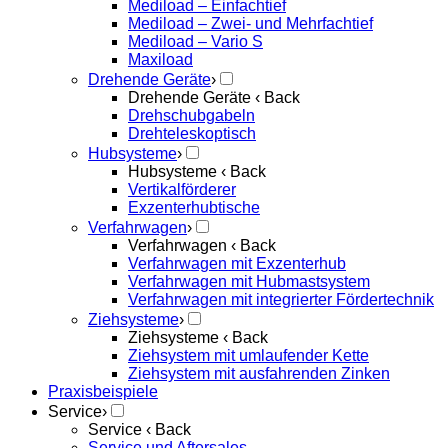
Mediload – Einfachtief
Mediload – Zwei- und Mehrfachtief
Mediload – Vario S
Maxiload
Drehende Geräte
›
Drehende Geräte
‹ Back
Drehschubgabeln
Drehteleskoptisch
Hubsysteme
›
Hubsysteme
‹ Back
Vertikalförderer
Exzenterhubtische
Verfahrwagen
›
Verfahrwagen
‹ Back
Verfahrwagen mit Exzenterhub
Verfahrwagen mit Hubmastsystem
Verfahrwagen mit integrierter Fördertechnik
Ziehsysteme
›
Ziehsysteme
‹ Back
Ziehsystem mit umlaufender Kette
Ziehsystem mit ausfahrenden Zinken
Praxisbeispiele
Service
›
Service
‹ Back
Service und Aftersales